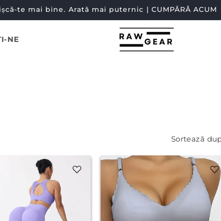
ișcă-te mai bine. Arată mai puternic | CUMPĂRĂ ACUM
I-NE
Sortează dup