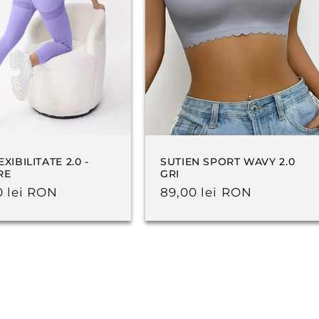
EXIBILITATE 2.0 -
SUTIEN SPORT WAVY 2.0
RE
GRI
0 lei RON
Preț
89,00 lei RON
uit
obișnuit