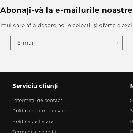
Abonați-vă la e-mailurile noastre
rimul care află despre noile colecții și ofertele excl
E-mail
Serviciu clienți
Informații de contact
S
Politica de rambursare
S
Politica de livrare
B
Termeni și condiții
F